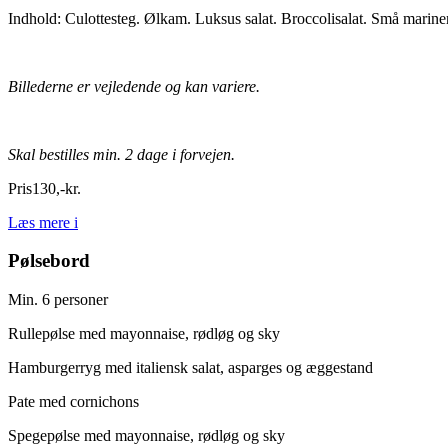
Indhold: Culottesteg. Ølkam. Luksus salat. Broccolisalat. Små mariner
Billederne er vejledende og kan variere.
Skal bestilles min. 2 dage i forvejen.
Pris
130
,
-
kr.
Læs mere
i
Pølsebord
Min. 6 personer
Rullepølse med
mayonnaise
, rødløg og sky
Hamburgerryg med italiensk salat, asparges og æggestand
Pate med cornichons
Spegepølse med
mayonnaise
, rødløg og sky