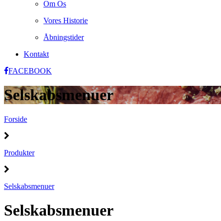
Om Os
Vores Historie
Åbningstider
Kontakt
FACEBOOK
Selskabsmenuer
Forside
Produkter
Selskabsmenuer
Selskabsmenuer