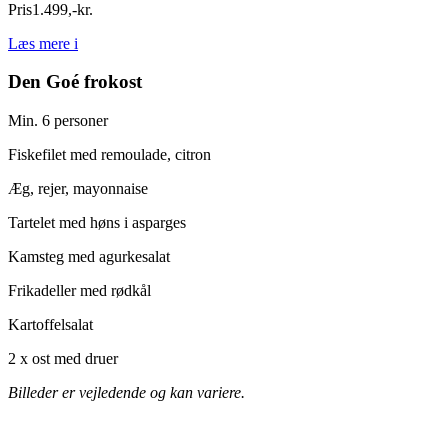
Pris
1.499
,
-
kr.
Læs mere
i
Den Goé frokost
Min. 6 personer
Fiskefilet med remoulade, citron
Æg, rejer,
mayonnaise
Tartelet med høns i asparges
Kamsteg med agurkesalat
Frikadeller med rødkål
Kartoffelsalat
2 x ost med druer
Billeder er vejledende og kan variere.