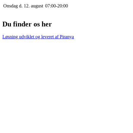
Onsdag d. 12. august
0
7
:
0
0
-
20
:
0
0
Du finder os her
Løsning udviklet og leveret af
Piranya