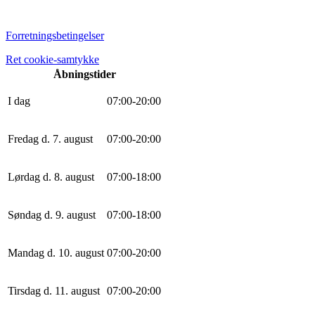
Forretningsbetingelser
Ret cookie-samtykke
Åbningstider
I dag
0
7
:
0
0
-
20
:
0
0
Fredag d. 7. august
0
7
:
0
0
-
20
:
0
0
Lørdag d. 8. august
0
7
:
0
0
-
18
:
0
0
Søndag d. 9. august
0
7
:
0
0
-
18
:
0
0
Mandag d. 10. august
0
7
:
0
0
-
20
:
0
0
Tirsdag d. 11. august
0
7
:
0
0
-
20
:
0
0