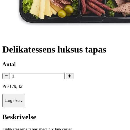
Delikatessens luksus tapas
Antal
Pris
179
,
-
kr.
Læg i kurv
Beskrivelse
Delikatessens tapas med 7 x lækkerier