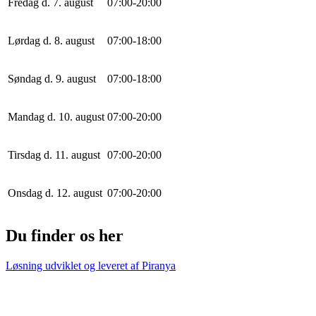
Fredag d. 7. august
0
7
:
0
0
-
20
:
0
0
Lørdag d. 8. august
0
7
:
0
0
-
18
:
0
0
Søndag d. 9. august
0
7
:
0
0
-
18
:
0
0
Mandag d. 10. august
0
7
:
0
0
-
20
:
0
0
Tirsdag d. 11. august
0
7
:
0
0
-
20
:
0
0
Onsdag d. 12. august
0
7
:
0
0
-
20
:
0
0
Du finder os her
Løsning udviklet og leveret af
Piranya