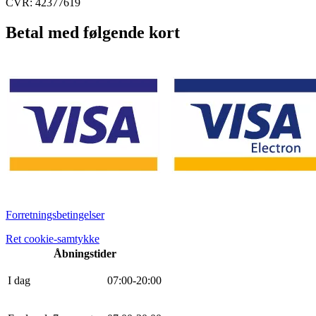
CVR: 42377619
Betal med følgende kort
Forretningsbetingelser
Ret cookie-samtykke
Åbningstider
I dag
0
7
:
0
0
-
20
:
0
0