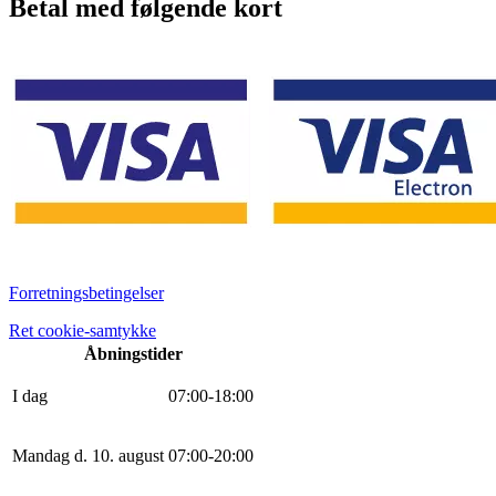
Betal med følgende kort
Forretningsbetingelser
Ret cookie-samtykke
Åbningstider
I dag
0
7
:
0
0
-
18
:
0
0
Mandag d. 10. august
0
7
:
0
0
-
20
:
0
0