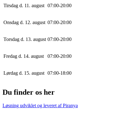
Tirsdag d. 11. august
0
7
:
0
0
-
20
:
0
0
Onsdag d. 12. august
0
7
:
0
0
-
20
:
0
0
Torsdag d. 13. august
0
7
:
0
0
-
20
:
0
0
Fredag d. 14. august
0
7
:
0
0
-
20
:
0
0
Lørdag d. 15. august
0
7
:
0
0
-
18
:
0
0
Du finder os her
Løsning udviklet og leveret af
Piranya