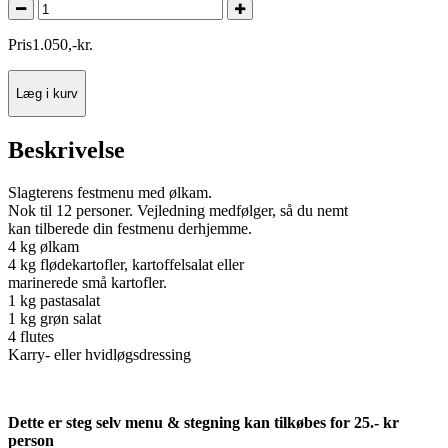
Pris
1.050
,
-
kr.
Læg i kurv
Beskrivelse
Slagterens festmenu med ølkam.
Nok til 12 personer. Vejledning medfølger, så du nemt
kan tilberede din festmenu derhjemme.
4 kg ølkam
4 kg flødekartofler, kartoffelsalat eller
marinerede små kartofler.
1 kg pastasalat
1 kg grøn salat
4 flutes
Karry- eller hvidløgsdressing
D
et
te er
steg selv menu
&
stegning kan tilkøbes for 25
.-
kr
person