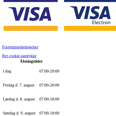
Forretningsbetingelser
Ret cookie-samtykke
Åbningstider
I dag
0
7
:
0
0
-
20
:
0
0
Fredag d. 7. august
0
7
:
0
0
-
20
:
0
0
Lørdag d. 8. august
0
7
:
0
0
-
18
:
0
0
Søndag d. 9. august
0
7
:
0
0
-
18
:
0
0