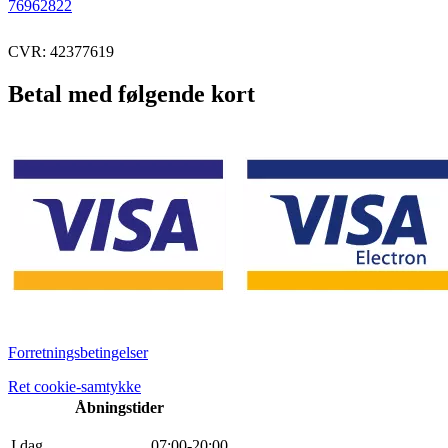
76962822
CVR: 42377619
Betal med følgende kort
Forretningsbetingelser
Ret cookie-samtykke
Åbningstider
I dag
0
7
:
0
0
-
20
:
0
0