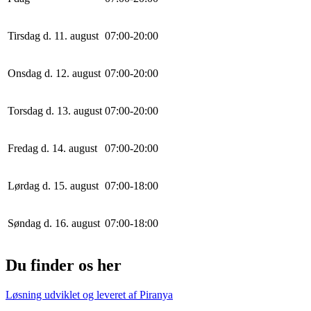
Tirsdag d. 11. august
0
7
:
0
0
-
20
:
0
0
Onsdag d. 12. august
0
7
:
0
0
-
20
:
0
0
Torsdag d. 13. august
0
7
:
0
0
-
20
:
0
0
Fredag d. 14. august
0
7
:
0
0
-
20
:
0
0
Lørdag d. 15. august
0
7
:
0
0
-
18
:
0
0
Søndag d. 16. august
0
7
:
0
0
-
18
:
0
0
Du finder os her
Løsning udviklet og leveret af
Piranya