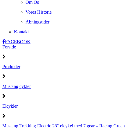
Om Os
Vores Historie
Åbningstider
Kontakt
FACEBOOK
Forside
Produkter
Mustang cykler
Elcykler
Mustang Trekking Electric 28" elcykel med 7 gear – Racing Green