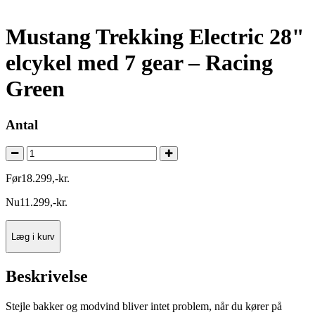
Mustang Trekking Electric 28"
elcykel med 7 gear – Racing
Green
Antal
Før
18.299
,
-
kr.
Nu
11.299
,
-
kr.
Læg i kurv
Beskrivelse
Stejle bakker og modvind bliver intet problem, når du kører på