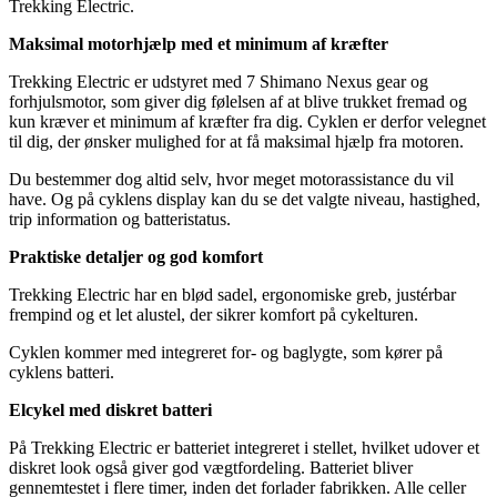
Trekking Electric.
Maksimal motorhjælp med et minimum af kræfter
Trekking Electric er udstyret med 7 Shimano Nexus gear og
forhjulsmotor, som giver dig følelsen af at blive trukket fremad og
kun kræver et minimum af kræfter fra dig. Cyklen er derfor velegnet
til dig, der ønsker mulighed for at få maksimal hjælp fra motoren.
Du bestemmer dog altid selv, hvor meget motorassistance du vil
have. Og på cyklens display kan du se det valgte niveau, hastighed,
trip information og batteristatus.
Praktiske detaljer og god komfort
Trekking Electric har en blød sadel, ergonomiske greb, justérbar
frempind og et let alustel, der sikrer komfort på cykelturen.
Cyklen kommer med integreret for- og baglygte, som kører på
cyklens batteri.
Elcykel med diskret batteri
På Trekking Electric er batteriet integreret i stellet, hvilket udover et
diskret look også giver god vægtfordeling. Batteriet bliver
gennemtestet i flere timer, inden det forlader fabrikken. Alle celler