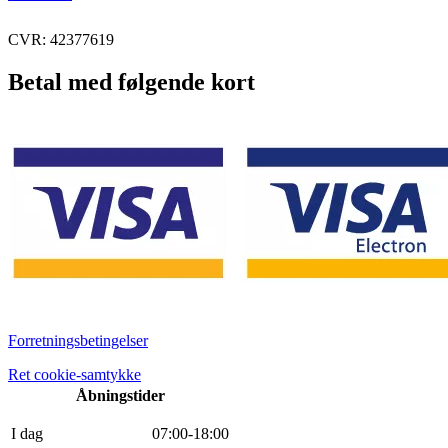
CVR: 42377619
Betal med følgende kort
Forretningsbetingelser
Ret cookie-samtykke
Åbningstider
I dag
0
7
:
0
0
-
18
:
0
0