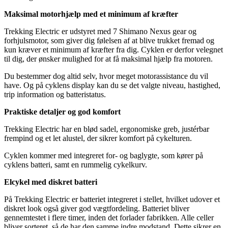
Maksimal motorhjælp med et minimum af kræfter
Trekking Electric er udstyret med 7 Shimano Nexus gear og
forhjulsmotor, som giver dig følelsen af at blive trukket fremad og
kun kræver et minimum af kræfter fra dig. Cyklen er derfor velegnet
til dig, der ønsker mulighed for at få maksimal hjælp fra motoren.
Du bestemmer dog altid selv, hvor meget motorassistance du vil
have. Og på cyklens display kan du se det valgte niveau, hastighed,
trip information og batteristatus.
Praktiske detaljer og god komfort
Trekking Electric har en blød sadel, ergonomiske greb, justérbar
frempind og et let alustel, der sikrer komfort på cykelturen.
Cyklen kommer med integreret for- og baglygte, som kører på
cyklens batteri, samt en rummelig cykelkurv.
Elcykel med diskret batteri
På Trekking Electric er batteriet integreret i stellet, hvilket udover et
diskret look også giver god vægtfordeling. Batteriet bliver
gennemtestet i flere timer, inden det forlader fabrikken. Alle celler
bliver sorteret, så de har den samme indre modstand. Dette sikrer en