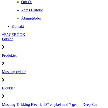
Om Os
Vores Historie
Åbningstider
Kontakt
FACEBOOK
Forside
Produkter
Mustang cykler
Elcykler
Mustang Trekking Electric 28" elcykel med 7 gear – Deep Sea