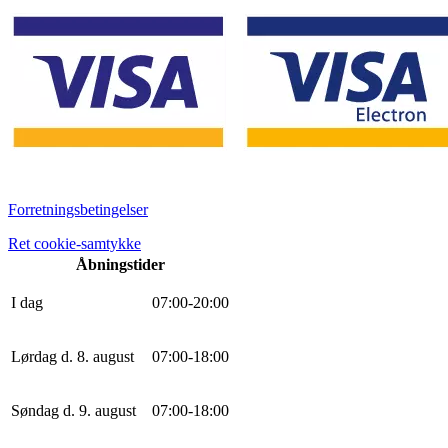
Forretningsbetingelser
Ret cookie-samtykke
Åbningstider
I dag
0
7
:
0
0
-
20
:
0
0
Lørdag d. 8. august
0
7
:
0
0
-
18
:
0
0
Søndag d. 9. august
0
7
:
0
0
-
18
:
0
0