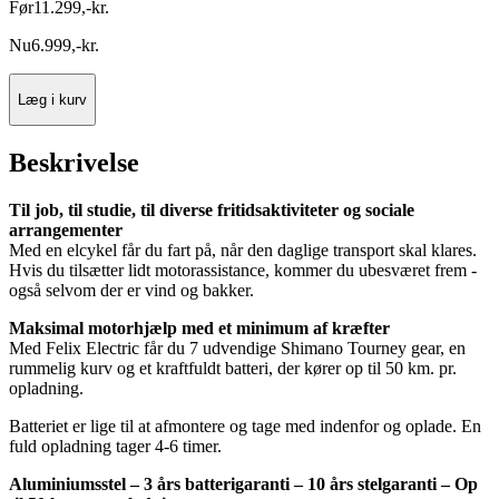
Før
11.299
,
-
kr.
Nu
6.999
,
-
kr.
Læg i kurv
Beskrivelse
Til job, til studie, til diverse fritidsaktiviteter og sociale
arrangementer
Med en elcykel får du fart på, når den daglige transport skal klares.
Hvis du tilsætter lidt motorassistance, kommer du ubesværet frem -
også selvom der er vind og bakker.
Maksimal motorhjælp med et minimum af kræfter
Med Felix Electric får du 7 udvendige Shimano Tourney gear, en
rummelig kurv og et kraftfuldt batteri, der kører op til 50 km. pr.
opladning.
Batteriet er lige til at afmontere og tage med indenfor og oplade. En
fuld opladning tager 4-6 timer.
Aluminiumsstel – 3 års batterigaranti – 10 års stelgaranti – Op