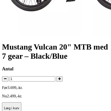
Mustang Vulcan 20" MTB med
7 gear – Black/Blue
Antal
Før
3.699
,
-
kr.
Nu
2.499
,
-
kr.
Læg i kurv