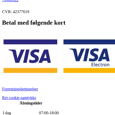
CVR: 42377619
Betal med følgende kort
Forretningsbetingelser
Ret cookie-samtykke
Åbningstider
I dag
0
7
:
0
0
-
18
:
0
0