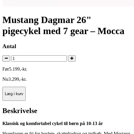
Mustang Dagmar 26"
pigecykel med 7 gear – Mocca
Antal
Før
5.199
,
-
kr.
Nu
3.299
,
-
kr.
Læg i kurv
Beskrivelse
Klassisk og komfortabel cykel til børn på 10-13 år
Hverdagen er fri for husleje, skattefradrag og indkøb. Med Mustang