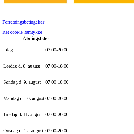
Forretningsbetingelser
Ret cookie-samtykke
Åbningstider
I dag
0
7
:
0
0
-
20
:
0
0
Lørdag d. 8. august
0
7
:
0
0
-
18
:
0
0
Søndag d. 9. august
0
7
:
0
0
-
18
:
0
0
Mandag d. 10. august
0
7
:
0
0
-
20
:
0
0
Tirsdag d. 11. august
0
7
:
0
0
-
20
:
0
0
Onsdag d. 12. august
0
7
:
0
0
-
20
:
0
0