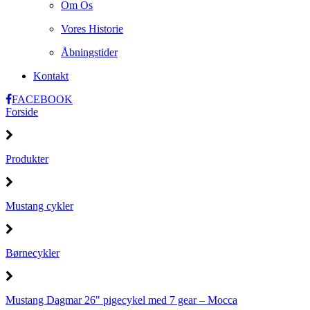
Om Os
Vores Historie
Åbningstider
Kontakt
FACEBOOK
Forside
Produkter
Mustang cykler
Børnecykler
Mustang Dagmar 26" pigecykel med 7 gear – Mocca