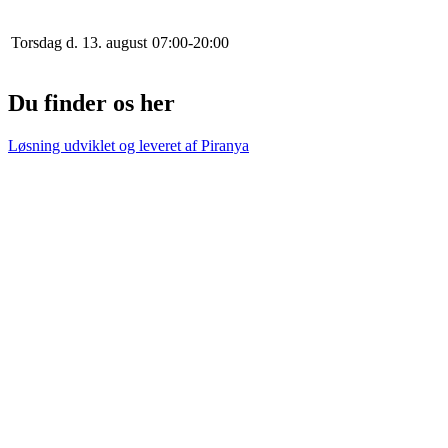
Torsdag d. 13. august
0
7
:
0
0
-
20
:
0
0
Du finder os her
Løsning udviklet og leveret af
Piranya