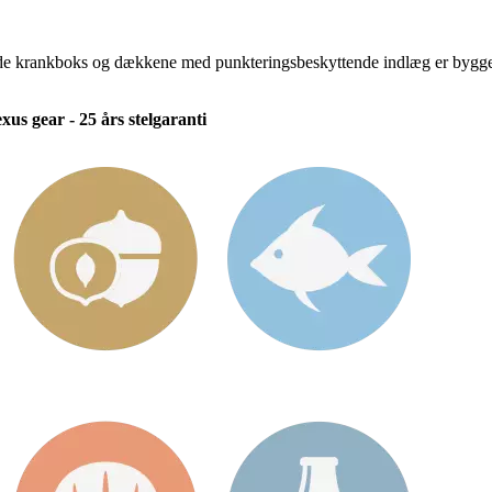
e krankboks og dækkene med punkteringsbeskyttende indlæg er bygget til 
us gear - 25 års stelgaranti