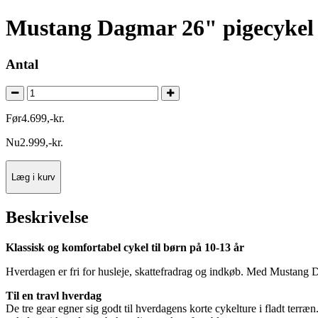
Mustang Dagmar 26" pigecykel 
Antal
Før
4.699
,
-
kr.
Nu
2.999
,
-
kr.
Læg i kurv
Beskrivelse
Klassisk og komfortabel cykel til børn på 10-13 år
Hverdagen er fri for husleje, skattefradrag og indkøb. Med Mustang
Til en travl hverdag
De tre gear egner sig godt til hverdagens korte cykelture i fladt terræn