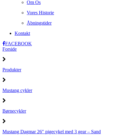
Om Os
Vores Historie
Åbningstider
Kontakt
FACEBOOK
Forside
Produkter
Mustang cykler
Børnecykler
Mustang Dagmar 26" pigecykel med 3 gear – Sand