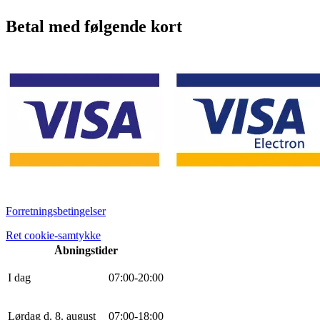
Betal med følgende kort
Forretningsbetingelser
Ret cookie-samtykke
Åbningstider
I dag
0
7
:
0
0
-
20
:
0
0
Lørdag d. 8. august
0
7
:
0
0
-
18
:
0
0